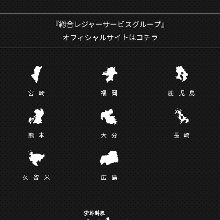
『総合レジャーサービスグループ』
オフィシャルサイトはコチラ
宮
崎
福
岡
鹿児
島
熊
本
大
分
長
崎
久留
米
広
島