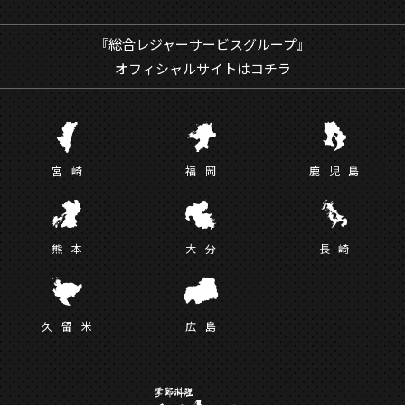
『総合レジャーサービスグループ』
オフィシャルサイトはコチラ
宮
崎
福
岡
鹿児
島
熊
本
大
分
長
崎
久留
米
広
島