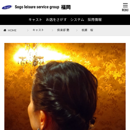
キャスト
お店をさがす
システム
採用情報
キャスト
倶楽部 艶
桃瀬 桜
HOME