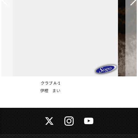
クラブ バロン
姫嶋 織恵