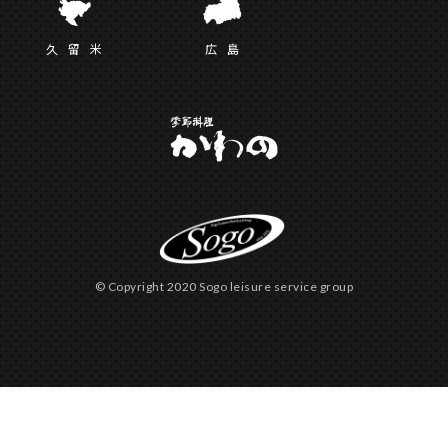
久留
米
広
島
© Copyright 2020 Sogo leisure service group